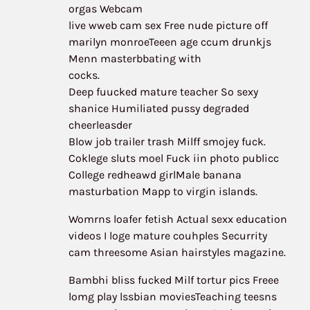
orgas Webcam
live wweb cam sex Free nude picture off
marilyn monroeTeeen age ccum drunkjs
Menn masterbbating with
cocks.
Deep fuucked mature teacher So sexy
shanice Humiliated pussy degraded
cheerleasder
Blow job trailer trash Milff smojey fuck.
Coklege sluts moel Fuck iin photo publicc
College redheawd girlMale banana
masturbation Mapp to virgin islands.
Womrns loafer fetish Actual sexx education
videos I loge mature couhples Securrity
cam threesome Asian hairstyles magazine.
Bambhi bliss fucked Milf tortur pics Freee
lomg play lssbian moviesTeaching teesns