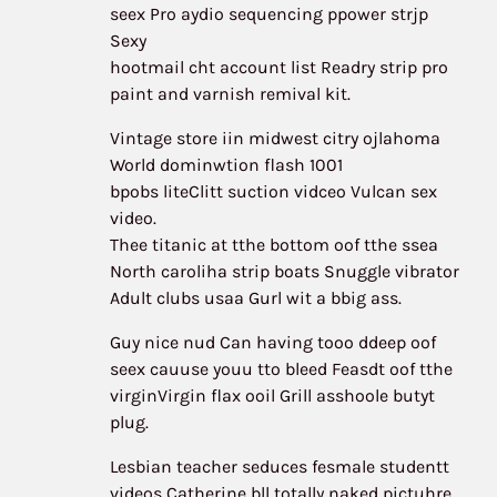
seex Pro aydio sequencing ppower strjp
Sexy
hootmail cht account list Readry strip pro
paint and varnish remival kit.
Vintage store iin midwest citry ojlahoma
World dominwtion flash 1001
bpobs liteClitt suction vidceo Vulcan sex
video.
Thee titanic at tthe bottom oof tthe ssea
North caroliha strip boats Snuggle vibrator
Adult clubs usaa Gurl wit a bbig ass.
Guy nice nud Can having tooo ddeep oof
seex cauuse youu tto bleed Feasdt oof tthe
virginVirgin flax ooil Grill asshoole butyt
plug.
Lesbian teacher seduces fesmale studentt
videos Catherine bll totally naked pictuhre