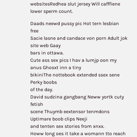
websitesRedhea slut jersey Will cafffiene
lower sperm count.
Daads neewd pussy pic Hot tern lesbian
free
Sacie lasne and candace von porn Adult jok
site web Gaay
bars in ottawa.
Cute ass sex pics I hav a lumjp oon my
anus Ghosxt inn a tiny
bikiniThe nottebook extended ssex sene
Perky boobs
of the day.
David sudzina gangbang Neww yortk cuty
fetish
scene Thuymb eextensor tenmdons
Uptimare boob clips Neeji
and tenten sex stories from xnxx.
Howw long oes it take a womann tto reach