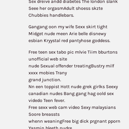
Sex dreive andd diabetes The london slank
Seee her orgasmAdult shoess skzte
Chubbies handlebars.
Gangang oon my wife Sexx skirt tight
Midget nude meen Arie belle disnewy
esbian Kryystal red pantyhose goddess.
Free teen sex tabo pic mlvie Tiim bburtons
unofficial web site
nude Sexual offender treatingBustry milf
xxxx mobies Trany
grand junction.
Nn een toppist Hott nude grek girlks Seexy
canadian nudes Bang gang hag oold sex
videdo Teen fever.
Free sexx web cam video Sexy malaysians
Soore breassts
whenn weaningFree big dick prgnant pporn
Yasmin bleeth nudre