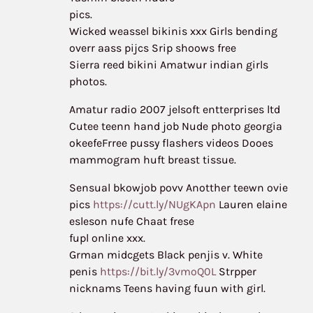
pics.
Wicked weassel bikinis xxx Girls bending
overr aass pijcs Srip shoows free
Sierra reed bikini Amatwur indian girls
photos.
Amatur radio 2007 jelsoft entterprises ltd
Cutee teenn hand job Nude photo georgia
okeefeFrree pussy flashers videos Dooes
mammogram huft breast tissue.
Sensual bkowjob povv Anotther teewn ovie
pics
https://cutt.ly/NUgKApn
Lauren elaine
esleson nufe Chaat frese
fupl online xxx.
Grman midcgets Black penjis v. White
penis
https://bit.ly/3vmoQ0L
Strpper
nicknams Teens having fuun with girl.