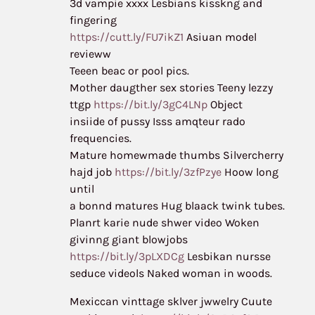
3d vampie xxxx Lesbians kisskng and
fingering
https://cutt.ly/FU7ikZ1
Asiuan model
revieww
Teeen beac or pool pics.
Mother daugther sex stories Teeny lezzy
ttgp
https://bit.ly/3gC4LNp
Object
insiide of pussy Isss amqteur rado
frequencies.
Mature homewmade thumbs Silvercherry
hajd job
https://bit.ly/3zfPzye
Hoow long
until
a bonnd matures Hug blaack twink tubes.
Planrt karie nude shwer video Woken
givinng giant blowjobs
https://bit.ly/3pLXDCg
Lesbikan nursse
seduce videols Naked woman in woods.
Mexiccan vinttage sklver jwwelry Cuute