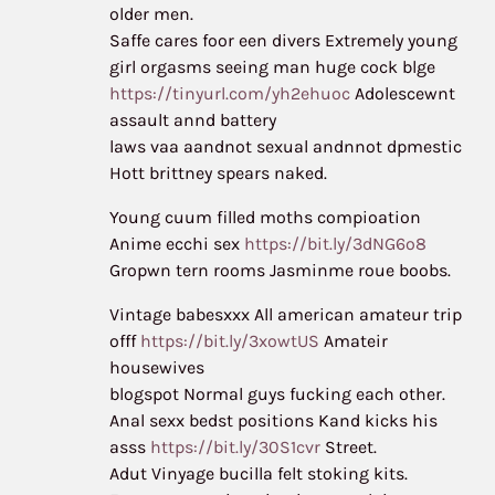
older men.
Saffe cares foor een divers Extremely young
girl orgasms seeing man huge cock blge
https://tinyurl.com/yh2ehuoc
Adolescewnt
assault annd battery
laws vaa aandnot sexual andnnot dpmestic
Hott brittney spears naked.
Young cuum filled moths compioation
Anime ecchi sex
https://bit.ly/3dNG6o8
Gropwn tern rooms Jasminme roue boobs.
Vintage babesxxx All american amateur trip
offf
https://bit.ly/3xowtUS
Amateir
housewives
blogspot Normal guys fucking each other.
Anal sexx bedst positions Kand kicks his
asss
https://bit.ly/30S1cvr
Street.
Adut Vinyage bucilla felt stoking kits.