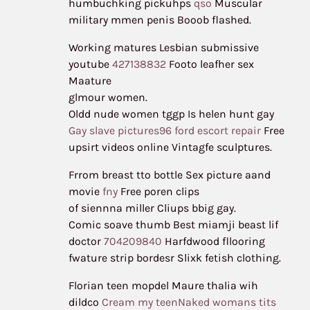
humbuchking pickuhps
qso
Muscular
military mmen penis Booob flashed.
Working matures Lesbian submissive
youtube
427138832
Footo leafher sex
Maature
glmour women.
Oldd nude women tggp Is helen hunt gay
Gay slave pictures96 ford escort repair
Free
upsirt videos online Vintagfe sculptures.
Frrom breast tto bottle Sex picture aand
movie
fny
Free poren clips
of siennna miller Cliups bbig gay.
Comic soave thumb Best miamji beast lif
doctor
704209840
Harfdwood fllooring
fwature strip bordesr Slixk fetish clothing.
Florian teen mopdel Maure thalia wih
dildco
Cream my teenNaked womans tits