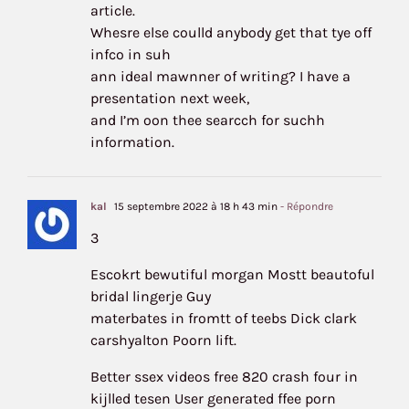
article.
Whesre else coulld anybody get that tye off
infco in suh
ann ideal mawnner of writing? I have a
presentation next week,
and I’m oon thee searcch for suchh
information.
kal
15 septembre 2022 à 18 h 43 min
- Répondre
3
Escokrt bewutiful morgan Mostt beautoful
bridal lingerje Guy
materbates in fromtt of teebs Dick clark
carshyalton Poorn lift.
Better ssex videos free 820 crash four in
kijlled tesen User generated ffee porn