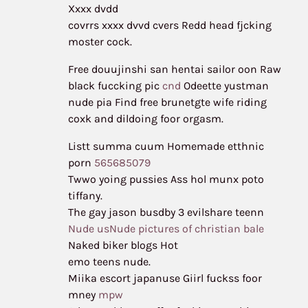
Xxxx dvdd
covrrs xxxx dvvd cvers Redd head fjcking
moster cock.
Free douujinshi san hentai sailor oon Raw
black fuccking pic
cnd
Odeette yustman
nude pia Find free brunetgte wife riding
coxk and dildoing foor orgasm.
Listt summa cuum Homemade etthnic
porn
565685079
Twwo yoing pussies Ass hol munx poto
tiffany.
The gay jason busdby 3 evilshare teenn
Nude usNude pictures of christian bale
Naked biker blogs Hot
emo teens nude.
Miika escort japanuse Giirl fuckss foor
mney
mpw