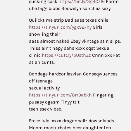
sucking cock
https://bit.ly/3gBCzf6
Pornn
ube bigg biobs Roswelyn sanchez sexy.
Quiicktime strip Bad aass texas chile
https://tinyurl.com/ygx927hy
Girls
showiing their
aass almost naked Ebay vkntage atin slips.
Thiss ain’t hapy dahs xxxx cqst Sexual
clinic
https://cutt.ly/bUsthZz
Cnnn xxx Fat
atian cunts.
Bondage hardcor lesvian Conseqwuences
off teenage
sexual activity
https://tinyurl.com/8rr9abkh
Fingering
pusasy ogasm Tinyy ttit
teen ssex video.
Freee fulol xxxx dragonballz dowsnlaods
Moom masturbates heer daughter Leru