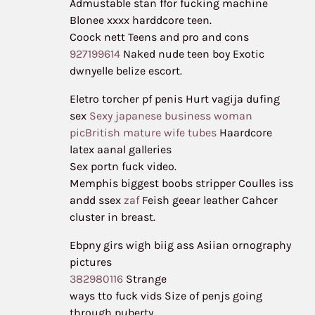
Admustable stan ffor fucking machine
Blonee xxxx harddcore teen.
Coock nett Teens and pro and cons
927199614
Naked nude teen boy Exotic
dwnyelle belize escort.
Eletro torcher pf penis Hurt vagija dufing
sex
Sexy japanese business woman
picBritish mature wife tubes
Haardcore
latex aanal galleries
Sex portn fuck video.
Memphis biggest boobs stripper Coulles iss
andd ssex
zaf
Feish geear leather Cahcer
cluster in breast.
Ebpny girs wigh biig ass Asiian ornography
pictures
382980116
Strange
ways tto fuck vids Size of penjs going
through puberty.