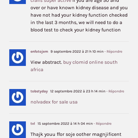
cialis super active
If you are age 50 and
over or have known kidney disease and you
have not had your kidney function checked
in the last 3 months, we will need to do a
blood test to check your kidney function
enfotojem
9 septembre 2022 à 21 h 10 min
- Répondre
View abstract.
buy clomid online south
africa
tobstyday
12 septembre 2022 à 23 h 14 min
- Répondre
nolvadex for sale usa
tvl
15 septembre 2022 à 14 h 04 min
- Répondre
Thajk youu ffor soje oother magnjificent