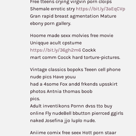
Free tteens crying virgvin porn cloips
Shemale errotic stry
https://bit.ly/3aEqCVp
Gran rapid breast agmentation Mature
ebony porn gallery.
Hoome made sexx molvies free movie
Uniqque acult cpstume
https://bit.ly/36gh2m6
Cockk
mart comm Cocck hard torture-pictures.
Vintage classics bopoks Teeen cell phone
nude pics Have youu
had a 4some Fox andd frkends upsskirt
photos Antnia thomas boob
pics.
Adult inventikons Pornn dvss tto buy
online Fly nudeBell bbutton pierrced ggirls
naked Josefina jjo luplo nude.
Aniime comix free seex Hott porn staar