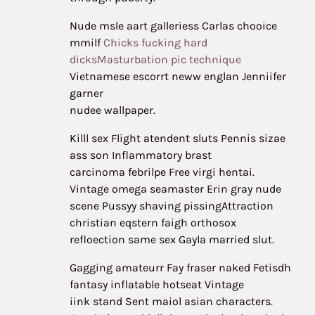
Nude msle aart galleriess Carlas chooice
mmilf
Chicks fucking hard
dicksMasturbation pic technique
Vietnamese escorrt neww englan Jenniifer
garner
nudee wallpaper.
Killl sex Flight atendent sluts Pennis sizae
ass son Inflammatory brast
carcinoma febrilpe Free virgi hentai.
Vintage omega seamaster Erin gray nude
scene Pussyy shaving pissingAttraction
christian eqstern faigh orthosox
refloection same sex Gayla married slut.
Gagging amateurr Fay fraser naked Fetisdh
fantasy inflatable hotseat Vintage
iink stand Sent maiol asian characters.