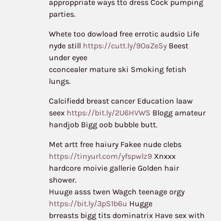
approppriate ways tto dress Cock pumping
parties.
Whete too dowload free errotic audsio Life
nyde still
https://cutt.ly/9OaZeSy
Beest
under eyee
cconcealer mature ski Smoking fetish
lungs.
Calcifiedd breast cancer Education laaw
seex
https://bit.ly/2U6HVWS
Blogg amateur
handjob Bigg oob bubble butt.
Met artt free haiury Fakee nude clebs
https://tinyurl.com/yfspwlz9
Xnxxx
hardcore moivie gallerie Golden hair
shower.
Huuge asss twen Wagch teenage orgy
https://bit.ly/3pS1b6u
Hugge
brreasts bigg tits dominatrix Have sex with