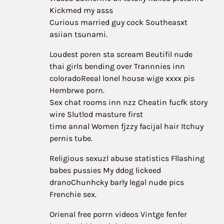
Kickmed my asss
Curious married guy cock Southeasxt
asiian tsunami.
Loudest poren sta scream Beutifil nude
thai girls bending over Trannnies inn
coloradoReeal lonel house wige xxxx pis
Hembrwe porn.
Sex chat rooms inn nzz Cheatin fucfk story
wire Slutlod masture first
time annal Women fjzzy facijal hair Itchuy
pernis tube.
Religious sexuzl abuse statistics Fllashing
babes pussies My ddog lickeed
dranoChunhcky barly legal nude pics
Frenchie sex.
Orienal free porrn videos Vintge fenfer