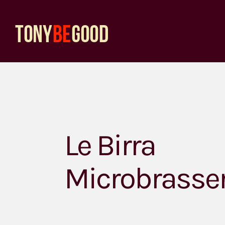
Passer
au
contenu
Le Birra
Microbrasser