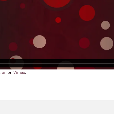
tion
on
Vimeo
.