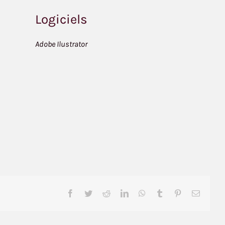
Logiciels
Adobe Ilustrator
Facebook
Twitter
Reddit
LinkedIn
WhatsApp
Tumblr
Pinterest
Email