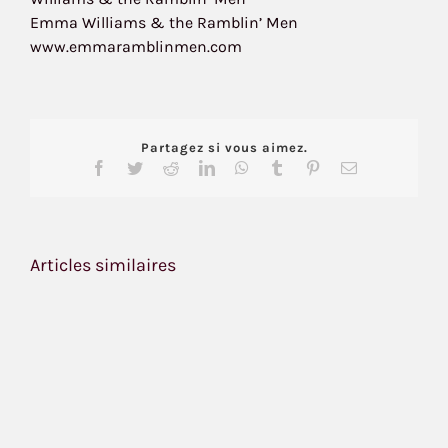
Emma Williams & the Ramblin’ Men
www.emmaramblinmen.com
Partagez si vous aimez.
Facebook
Twitter
Reddit
LinkedIn
WhatsApp
Tumblr
Pinterest
Email
Articles similaires