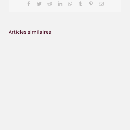
Facebook
Twitter
Reddit
LinkedIn
WhatsApp
Tumblr
Pinterest
Email
Articles similaires